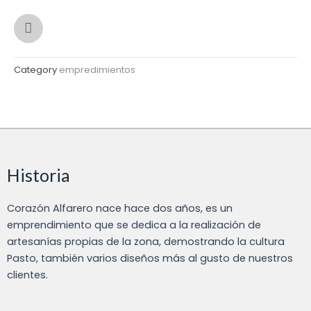
F
a
c
e
b
Category
empredimientos
o
o
k
Historia
Corazón Alfarero nace hace dos años, es un
emprendimiento que se dedica a la realización de
artesanías propias de la zona, demostrando la cultura
Pasto, también varios diseños más al gusto de nuestros
clientes.