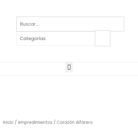
Ir
al
contenido
Menu
Inicio
/
empredimientos
/ Corazón Alfarero